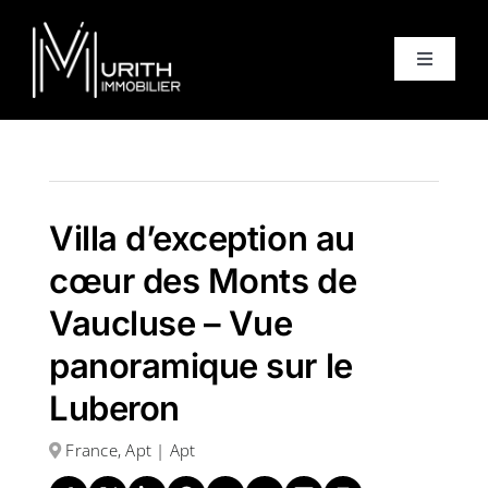
Skip
to
Toggle
content
Navigati
Accueil
Ventes
Villa d’exception au
cœur des Monts de
Locations
Vaucluse – Vue
panoramique sur le
Equipe
Luberon
À propos
France, Apt | Apt