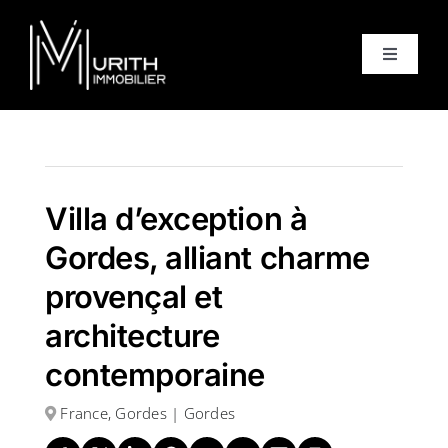
Skip
to
Toggle
content
Navigati
Accueil
Ventes
Villa d’exception à
Gordes, alliant charme
Locations
provençal et
architecture
Equipe
contemporaine
À propos
France, Gordes | Gordes