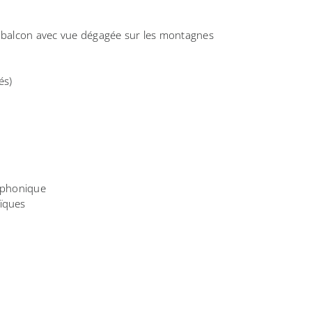
n balcon avec vue dégagée sur les montagnes
és)
t phonique
aïques