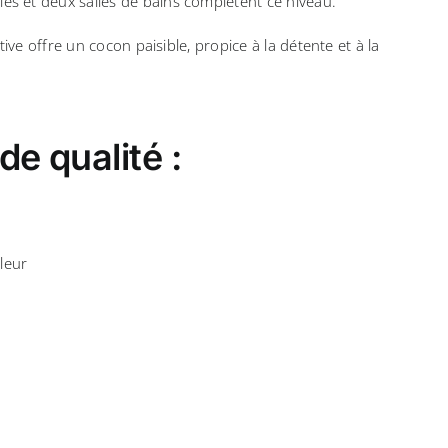
s et deux salles de bains complètent ce niveau.
tive offre un cocon paisible, propice à la détente et à la
de qualité :
leur