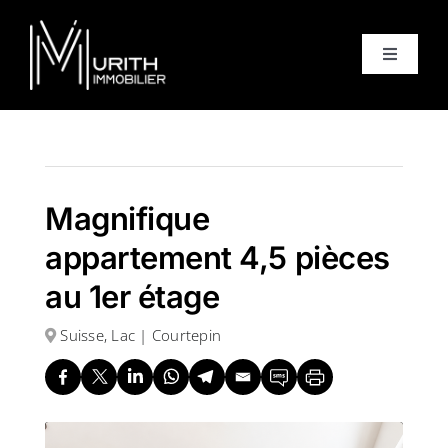
Skip
to
Toggle
content
Navigati
Accueil
Ventes
Magnifique
appartement 4,5 pièces
Locations
au 1er étage
Suisse, Lac | Courtepin
Equipe
À propos