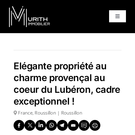
Skip
to
Toggle
content
Navigati
Accueil
Ventes
Elégante propriété au
charme provençal au
Locations
coeur du Lubéron, cadre
exceptionnel !
Equipe
France, Roussillon | Roussillon
À propos