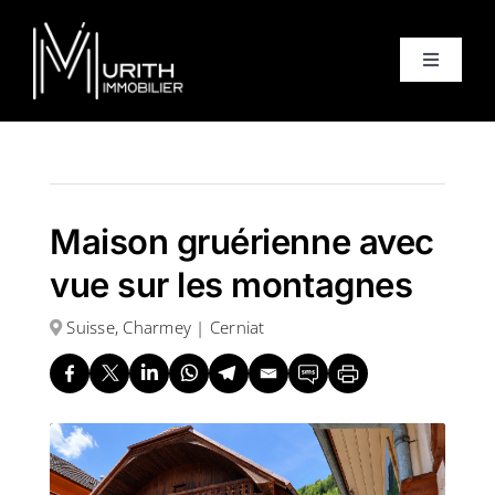
Skip
to
Toggle
content
Navigati
Accueil
Ventes
Maison gruérienne avec
vue sur les montagnes
Locations
Suisse, Charmey | Cerniat
Equipe
À propos